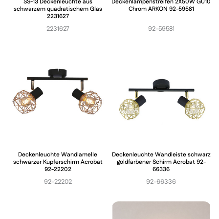
SS-13 Deckenleuchte aus
Deckenlampenstreifen 2X50W GU10
schwarzem quadratischem Glas
Chrom ARKON 92-59581
2231627
2231627
92-59581
Deckenleuchte Wandlamelle
Deckenleuchte Wandleiste schwarz
schwarzer Kupferschirm Acrobat
goldfarbener Schirm Acrobat 92-
92-22202
66336
92-22202
92-66336