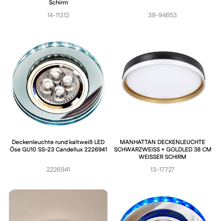
Schirm
14-11312
38-94653
Deckenleuchte rund kaltweiß LED
MANHATTAN DECKENLEUCHTE
Öse GU10 SS-23 Candellux 2226941
SCHWARZWEISS + GOLDLED 38 CM
WEISSER SCHIRM
2226941
13-17727