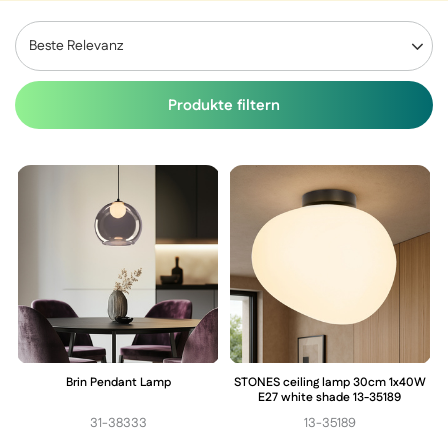
Beste Relevanz
Produkte filtern
Brin Pendant Lamp
STONES ceiling lamp 30cm 1x40W
E27 white shade 13-35189
31-38333
13-35189