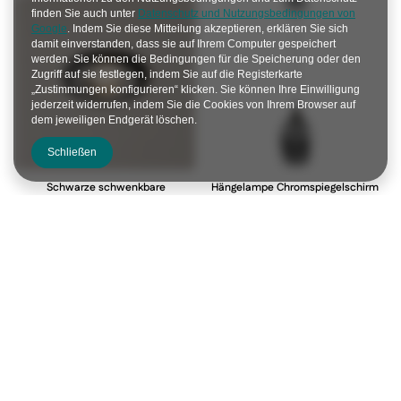
finden Sie auch unter
Datenschutz und Nutzungsbedingungen von
Google
. Indem Sie diese Mitteilung akzeptieren, erklären Sie sich
damit einverstanden, dass sie auf Ihrem Computer gespeichert
werden. Sie können die Bedingungen für die Speicherung oder den
Zugriff auf sie festlegen, indem Sie auf die Registerkarte
„Zustimmungen konfigurieren“ klicken. Sie können Ihre Einwilligung
jederzeit widerrufen, indem Sie die Cookies von Ihrem Browser auf
dem jeweiligen Endgerät löschen.
Schließen
Schwarze schwenkbare
Hängelampe Chromspiegelschirm
Deckenleuchte SSU-15 2263816
1xE27 Marina 31-60174
2263816
31-60174