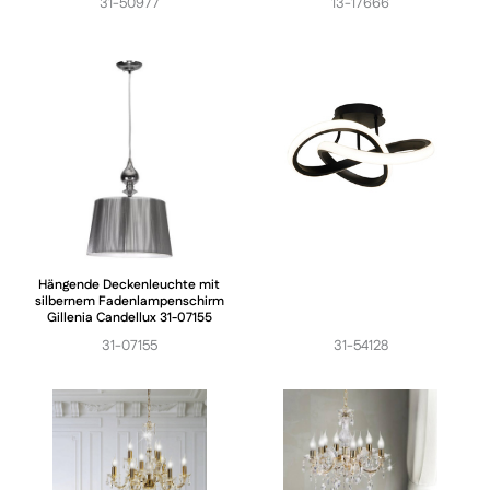
31-50977
13-17666
Hängende Deckenleuchte mit
silbernem Fadenlampenschirm
Gillenia Candellux 31-07155
31-07155
31-54128