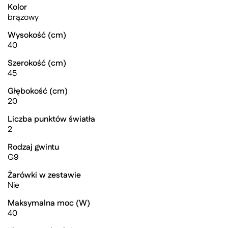
Kolor
brązowy
Wysokość (cm)
40
Szerokość (cm)
45
Głębokość (cm)
20
Liczba punktów światła
2
Rodzaj gwintu
G9
Żarówki w zestawie
Nie
Maksymalna moc (W)
40