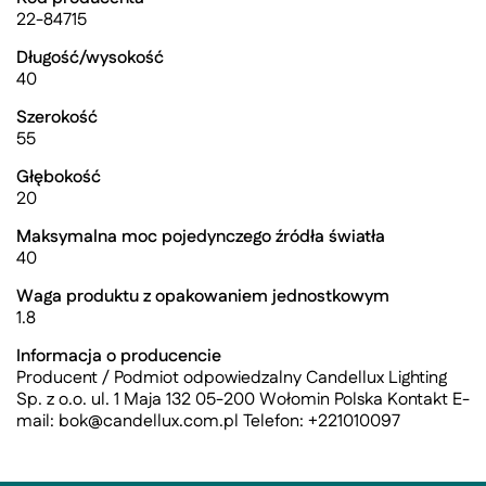
22-84715
Długość/wysokość
40
Szerokość
55
Głębokość
20
Maksymalna moc pojedynczego źródła światła
40
Waga produktu z opakowaniem jednostkowym
1.8
Informacja o producencie
Producent / Podmiot odpowiedzalny Candellux Lighting
Sp. z o.o. ul. 1 Maja 132 05-200 Wołomin Polska Kontakt E-
mail:
bok@candellux.com.pl
Telefon: +221010097