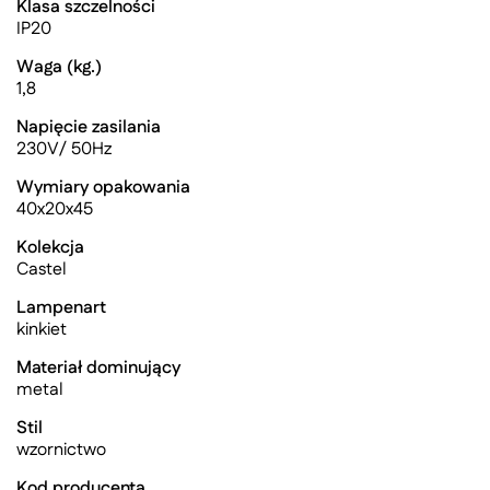
Klasa szczelności
IP20
Waga (kg.)
1,8
Napięcie zasilania
230V/ 50Hz
Wymiary opakowania
40x20x45
Kolekcja
Castel
Lampenart
kinkiet
Materiał dominujący
metal
Stil
wzornictwo
Kod producenta