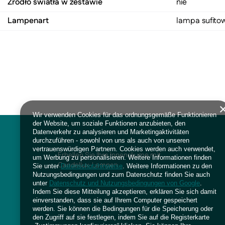
Źródło światła w zestawie
nie
Lampenart
lampa sufitow
Wir verwenden Cookies für das ordnungsgemäße Funktionieren
der Website, um soziale Funktionen anzubieten, den
Datenverkehr zu analysieren und Marketingaktivitäten
durchzuführen - sowohl von uns als auch von unseren
vertrauenswürdigen Partnern. Cookies werden auch verwendet,
Erhellen Sie Ihre Innenräume mit
um Werbung zu personalisieren. Weitere Informationen finden
Candellux-Lampen
Sie unter
Datenschutzhinweise
. Weitere Informationen zu den
Nutzungsbedingungen und zum Datenschutz finden Sie auch
unter
Datenschutz und Nutzungsbedingungen von Google
.
Indem Sie diese Mitteilung akzeptieren, erklären Sie sich damit
einverstanden, dass sie auf Ihrem Computer gespeichert
werden. Sie können die Bedingungen für die Speicherung oder
den Zugriff auf sie festlegen, indem Sie auf die Registerkarte