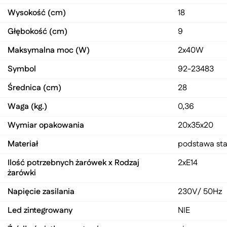
Wysokość (cm)
18
Głębokość (cm)
9
Maksymalna moc (W)
2x40W
Symbol
92-23483
Średnica (cm)
28
Waga (kg.)
0,36
Wymiar opakowania
20x35x20
Materiał
podstawa sta
Ilość potrzebnych żarówek x Rodzaj
2xE14
żarówki
Napięcie zasilania
230V/ 50Hz
Led zintegrowany
NIE