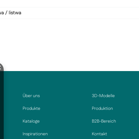
a / listwa
Über uns
3D-Modelle
Produkte
Produktion
Kataloge
B2B-Bereich
Inspirationen
Kontakt