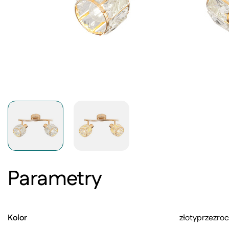
Parametry
Kolor
złoty
przezroc