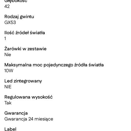
Głębokość
42
Rodzaj gwintu
GX53
Ilość źródeł światła
1
Żarówki w zestawie
Nie
Maksymalna moc pojedynczego źródła światła
10W
Led zintegrowany
NIE
Regulowana wysokość
Tak
Gwarancja
Gwarancja 24 miesiące
Label