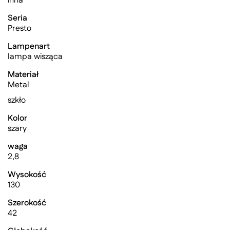
inna
Seria
Presto
Lampenart
lampa wisząca
Materiał
Metal
szkło
Kolor
szary
waga
2,8
Wysokość
130
Szerokość
42