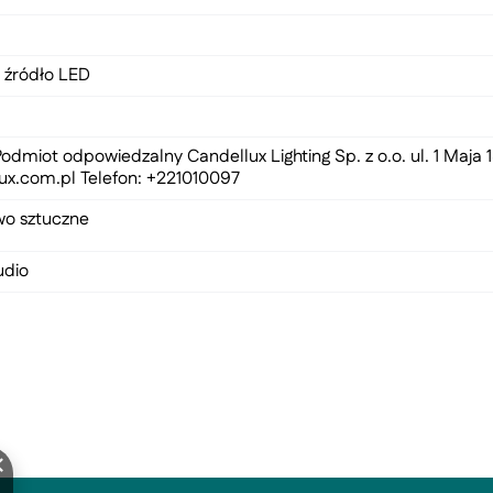
 źródło LED
odmiot odpowiedzalny Candellux Lighting Sp. z o.o. ul. 1 Maja
ux.com.pl
Telefon: +221010097
wo sztuczne
udio