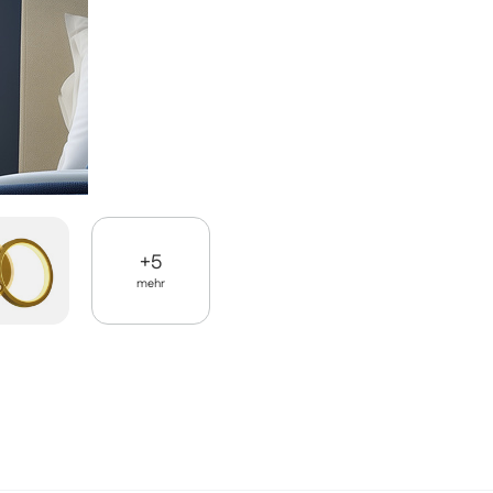
+
5
mehr