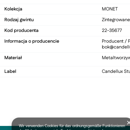
Kolekcja
MONET
Rodzaj gwintu
Zintegrowane
Kod producenta
22-35677
Informacja o producencie
Producent / P
bok@candell
Materiał
Metal
tworzy
Label
Candellux St
Wir verwenden Cookies für das ordnungsgemäße Funktionieren