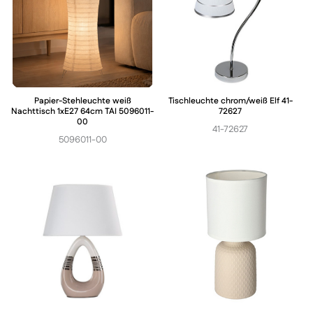
Papier-Stehleuchte weiß
Tischleuchte chrom/weiß Elf 41-
Nachttisch 1xE27 64cm TAI 5096011-
72627
00
41-72627
5096011-00