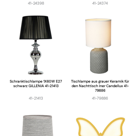
41-24398
41-24374
Schranktischlampe 1X60W E27
Tischlampe aus grauer Keramik für
schwarz GILLENIA 41-21413
den Nachttisch Iner Candellux 41-
79886
41-21413
41-79886