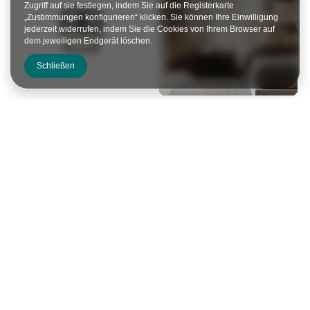
Zugriff auf sie festlegen, indem Sie auf die Registerkarte
„Zustimmungen konfigurieren“ klicken. Sie können Ihre Einwilligung
jederzeit widerrufen, indem Sie die Cookies von Ihrem Browser auf
dem jeweiligen Endgerät löschen.
Schließen
Stehleuchte aus schwarzem Glas
Tischlampe schwarz und weiß
LED 17 cm Berloz Ledea 50533050
schlicht Zumba 41-72078
50533050
41-72078