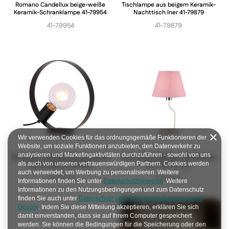
Romano Candellux beige-weiße
Tischlampe aus beigem Keramik-
Keramik-Schranklampe 41-79954
Nachttisch Iner 41-79879
41-79954
41-79879
Wir verwenden Cookies für das ordnungsgemäße Funktionieren der
Website, um soziale Funktionen anzubieten, den Datenverkehr zu
analysieren und Marketingaktivitäten durchzuführen - sowohl von uns
Schwarze Tischleuchte aus Metall
York Ledea 50501100 Tischlampe
als auch von unseren vertrauenswürdigen Partnern. Cookies werden
Nexo Ledea 50501202
mit rosa Schirm
auch verwendet, um Werbung zu personalisieren. Weitere
50501202
50501100
Informationen finden Sie unter
Datenschutzhinweise
. Weitere
Informationen zu den Nutzungsbedingungen und zum Datenschutz
finden Sie auch unter
Datenschutz und Nutzungsbedingungen von
Google
. Indem Sie diese Mitteilung akzeptieren, erklären Sie sich
damit einverstanden, dass sie auf Ihrem Computer gespeichert
werden. Sie können die Bedingungen für die Speicherung oder den