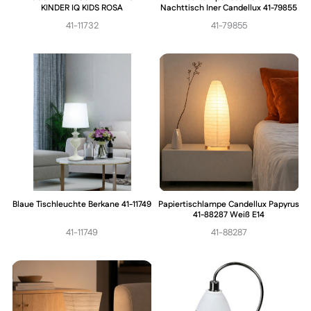
KINDER IQ KIDS ROSA
Nachttisch Iner Candellux 41-79855
41-11732
41-79855
Blaue Tischleuchte Berkane 41-11749
Papiertischlampe Candellux Papyrus
41-88287 Weiß E14
41-11749
41-88287