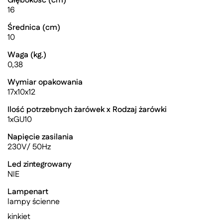
Głębokość (cm)
16
Średnica (cm)
10
Waga (kg.)
0,38
Wymiar opakowania
17x10x12
Ilość potrzebnych żarówek x Rodzaj żarówki
1xGU10
Napięcie zasilania
230V/ 50Hz
Led zintegrowany
NIE
Lampenart
lampy ścienne
kinkiet