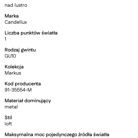
nad lustro
Marka
Candellux
Liczba punktów światła
1
Rodzaj gwintu
GU10
Kolekcja
Markus
Kod producenta
91-35554-M
Materiał dominujący
metal
Stil
loft
Maksymalna moc pojedynczego źródła światła