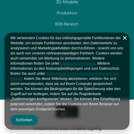
3D-Modelle
Produktion
B2B-Bereich
Kontakt
Wir verwenden Cookies für das ordnungsgemäße Funktionieren der
Website, um soziale Funktionen anzubieten, den Datenverkehr zu
analysieren und Marketingaktivitäten durchzuführen - sowohl von uns
als auch von unseren vertrauenswürdigen Partnern. Cookies werden
Facebook
auch verwendet, um Werbung zu personalisieren. Weitere
Informationen finden Sie unter
Datenschutzhinweise
. Weitere
Instagram
Informationen zu den Nutzungsbedingungen und zum Datenschutz
finden Sie auch unter
Datenschutz und Nutzungsbedingungen von
YouTube
Google
. Indem Sie diese Mitteilung akzeptieren, erklären Sie sich
damit einverstanden, dass sie auf Ihrem Computer gespeichert
Datenschutz und bürokratie
werden. Sie können die Bedingungen für die Speicherung oder den
Zugriff auf sie festlegen, indem Sie auf die Registerkarte
„Zustimmungen konfigurieren“ klicken. Sie können Ihre Einwilligung
jederzeit widerrufen, indem Sie die Cookies von Ihrem Browser auf
dem jeweiligen Endgerät löschen.
Schließen
Urheberrechte 2023 Candellux Ligtning