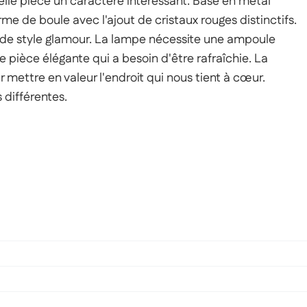
lle pièce un caractère intéressant. Base en métal
rme de boule avec l'ajout de cristaux rouges distinctifs.
 de style glamour. La lampe nécessite une ampoule
pièce élégante qui a besoin d'être rafraîchie. La
r mettre en valeur l'endroit qui nous tient à cœur.
 différentes.