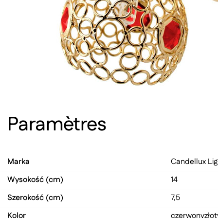
Paramètres
Marka
Candellux Lig
Wysokość (cm)
14
Szerokość (cm)
7,5
Kolor
czerwony
złot