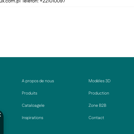
ux.com.pl
Telefon: +221010097
A propos de nous
Modèles 3D
Produits
Production
Cataloagele
Zone B2B
Inspirations
Contact