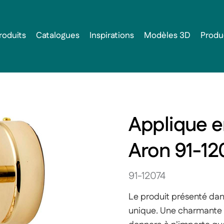
roduits
Catalogues
Inspirations
Modèles 3D
Produ
Applique e
Aron 91-12
91-12074
Le produit présenté da
unique. Une charmante a