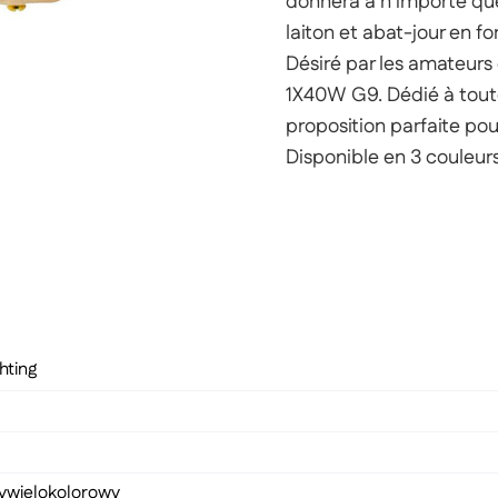
donnera à n'importe que
laiton et abat-jour en fo
Désiré par les amateurs
1X40W G9. Dédié à toute 
proposition parfaite pou
Disponible en 3 couleurs
hting
y
wielokolorowy