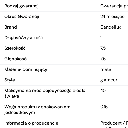
Rodzaj gwarancji
Gwarancja p
Okres Gwarancji
24 miesiące
Brand
Candellux
Długość/wysokość
1
Szerokość
7.5
Głębokość
7.5
Materiał dominujący
metal
Style
glamour
Maksymalna moc pojedynczego źródła
40
światła
Waga produktu z opakowaniem
0.15
jednostkowym
Informacja o producencie
Producent / P