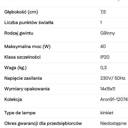
Głębokość (cm)
7,5
Liczba punktów światła
1
Rodzaj gwintu
G9
inny
Maksymalna moc (W)
40
Klasa szczelności
IP20
Waga (kg.)
0,3
Napięcie zasilania
230V/ 50Hz
Wymiary opakowania
14x15x11
Kolekcja
Aron
91-12074
Type de lampe
kinkiet
Okres gwarancji dla przedsiębiorców
Niedostępne