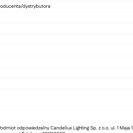
roducenta/dystrybutora
odmiot odpowiedzalny Candellux Lighting Sp. z o.o. ul. 1 Maja