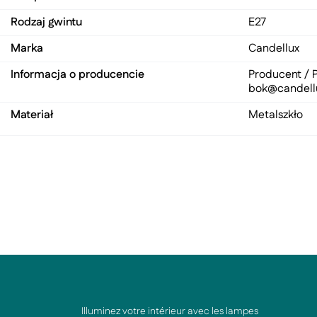
Rodzaj gwintu
E27
Marka
Candellux
Informacja o producencie
Producent / P
bok@candell
Materiał
Metal
szkło
Illuminez votre intérieur avec les lampes