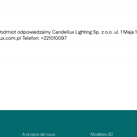
odmiot odpowiedzalny Candellux Lighting Sp. z o.o. ul. 1 Maja
ux.com.pl
Telefon: +221010097
A propos de nous
Modèles 3D