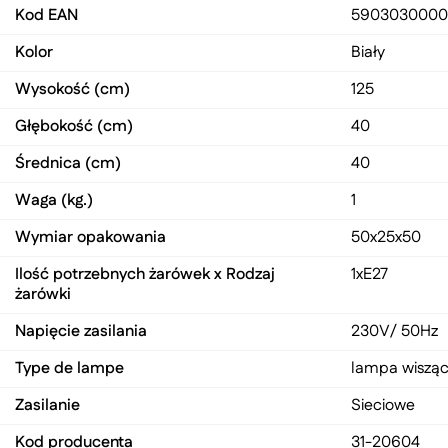
Kod EAN
590303000
Kolor
Biały
Wysokość (cm)
125
Głębokość (cm)
40
Średnica (cm)
40
Waga (kg.)
1
Wymiar opakowania
50x25x50
Ilość potrzebnych żarówek x Rodzaj
1xE27
żarówki
Napięcie zasilania
230V/ 50Hz
Type de lampe
lampa wiszą
Zasilanie
Sieciowe
Kod producenta
31-20604