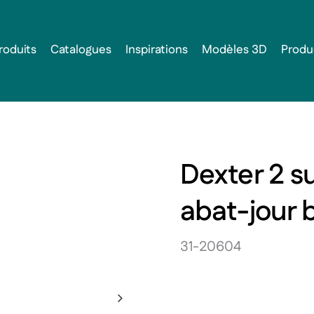
roduits
Catalogues
Inspirations
Modèles 3D
Produ
Dexter 2 s
abat-jour 
31-20604