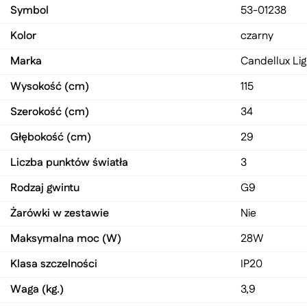
Symbol
53-01238
Kolor
czarny
Marka
Candellux Lig
Wysokość (cm)
115
Szerokość (cm)
34
Głębokość (cm)
29
Liczba punktów światła
3
Rodzaj gwintu
G9
Żarówki w zestawie
Nie
Maksymalna moc (W)
28W
Klasa szczelności
IP20
Waga (kg.)
3,9