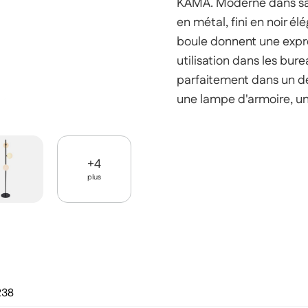
KAMA. Moderne dans sa 
en métal, fini en noir é
boule donnent une expres
utilisation dans les burea
parfaitement dans un de
une lampe d'armoire, u
+
4
plus
238