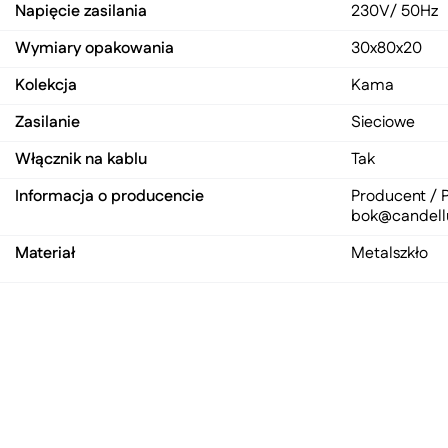
Napięcie zasilania
230V/ 50Hz
Wymiary opakowania
30x80x20
Kolekcja
Kama
Zasilanie
Sieciowe
Włącznik na kablu
Tak
Informacja o producencie
Producent / P
bok@candell
Materiał
Metal
szkło