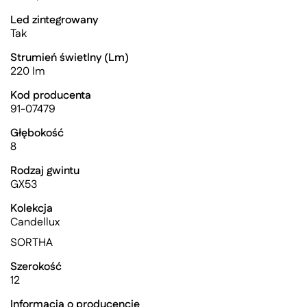
Led zintegrowany
Tak
Strumień świetlny (Lm)
220 lm
Kod producenta
91-07479
Głębokość
8
Rodzaj gwintu
GX53
Kolekcja
Candellux
SORTHA
Szerokość
12
Informacja o producencie