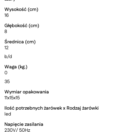
Wysokość (cm)
16
Głębokość (cm)
8
Średnica (cm)
12
b/d
Waga (kg.)
0
35
Wymiar opakowania
11x15x15
Ilość potrzebnych żarówek x Rodzaj żarówki
led
Napięcie zasilania
230V/ 50Hz