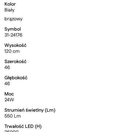
Kolor
Biały
brązowy
Symbol
31-24176
Wysokość
120 cm
Szerokość
46
Głębokość
46
Moc
24W
Strumień świetlny (Lm)
550 Lm
Trwałość LED (H)