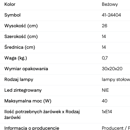
Kolor
Beżowy
Symbol
41-24404
Wysokość (cm)
26
Szerokość (cm)
14
Średnica (cm)
14
Waga (kg.)
0,7
Wymiar opakowania
30x20x20
Rodzaj lampy
lampy stoło
Led zintegrowany
NIE
Maksymalna moc (W)
40
Ilość potrzebnych żarówek x Rodzaj
1xE14
żarówki
Informacja o producencie
Producent / P