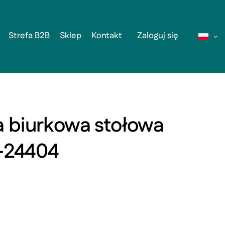
Strefa B2B
Sklep
Kontakt
Zaloguj się
a biurkowa stołowa
-24404