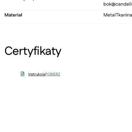
bok@candell
Materiał
Metal
Tkanina
Certyfikaty
Instrukcja
POBIERZ