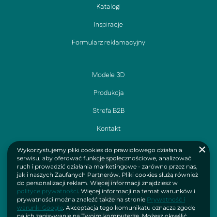
Katalogi
Inspiracje
Formularz reklamacyjny
Modele 3D
Produkcja
Strefa B2B
Kontakt
Wykorzystujemy pliki cookies do prawidłowego działania
serwisu, aby oferować funkcje społecznościowe, analizować
Facebook
ruch i prowadzić działania marketingowe - zarówno przez nas,
jak i naszych Zaufanych Partnerów. Pliki cookies służą również
Instagram
do personalizacji reklam. Więcej informacji znajdziesz w
polityce prywatności
. Więcej informacji na temat warunków i
YouTube
prywatności można znaleźć także na stronie
Prywatność i
warunki Google
. Akceptacja tego komunikatu oznacza zgodę
Polityka prywatności
na ich zapisywanie na Twoim komputerze. Możesz określić