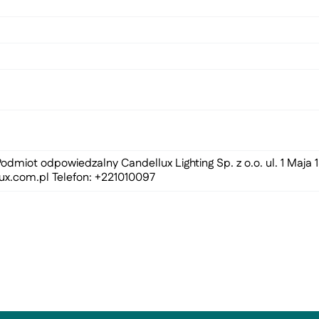
odmiot odpowiedzalny Candellux Lighting Sp. z o.o. ul. 1 Maja
ux.com.pl
Telefon: +221010097