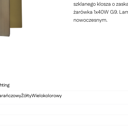
szklanego klosza o zas
żarówka 1x40W G9. Lamp
nowoczesnym.
hting
arańczowy
Żółty
Wielokolorowy