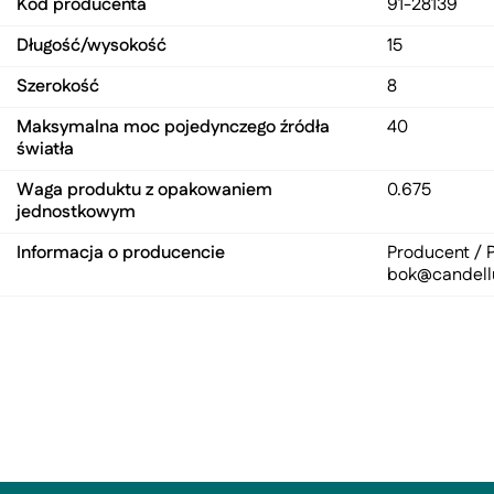
Kod producenta
91-28139
Długość/wysokość
15
Szerokość
8
Maksymalna moc pojedynczego źródła
40
światła
Waga produktu z opakowaniem
0.675
jednostkowym
Informacja o producencie
Producent / P
bok@candell