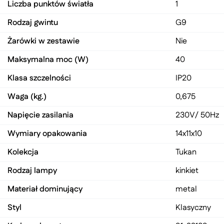
Liczba punktów światła
1
Rodzaj gwintu
G9
Żarówki w zestawie
Nie
Maksymalna moc (W)
40
Klasa szczelności
IP20
Waga (kg.)
0,675
Napięcie zasilania
230V/ 50Hz
Wymiary opakowania
14x11x10
Kolekcja
Tukan
Rodzaj lampy
kinkiet
Materiał dominujący
metal
Styl
Klasyczny