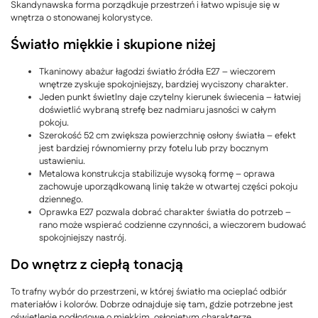
Skandynawska forma porządkuje przestrzeń i łatwo wpisuje się w
wnętrza o stonowanej kolorystyce.
Światło miękkie i skupione niżej
Tkaninowy abażur łagodzi światło źródła E27 – wieczorem
wnętrze zyskuje spokojniejszy, bardziej wyciszony charakter.
Jeden punkt świetlny daje czytelny kierunek świecenia – łatwiej
doświetlić wybraną strefę bez nadmiaru jasności w całym
pokoju.
Szerokość 52 cm zwiększa powierzchnię osłony światła – efekt
jest bardziej równomierny przy fotelu lub przy bocznym
ustawieniu.
Metalowa konstrukcja stabilizuje wysoką formę – oprawa
zachowuje uporządkowaną linię także w otwartej części pokoju
dziennego.
Oprawka E27 pozwala dobrać charakter światła do potrzeb –
rano może wspierać codzienne czynności, a wieczorem budować
spokojniejszy nastrój.
Do wnętrz z ciepłą tonacją
To trafny wybór do przestrzeni, w której światło ma ocieplać odbiór
materiałów i kolorów. Dobrze odnajduje się tam, gdzie potrzebne jest
oświetlenie podłogowe o miękkim, osłoniętym charakterze.