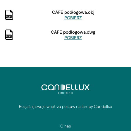
CAFE podłogowa.obj
POBIERZ
CAFE podłogowa.dwg
POBIERZ
Rozjaśnij swoje wnętrza postaw na lampy Candellux
O nas