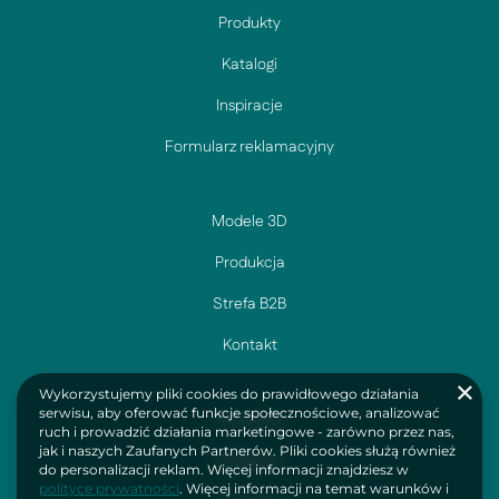
Produkty
Katalogi
Inspiracje
Formularz reklamacyjny
Modele 3D
Produkcja
Strefa B2B
Kontakt
Wykorzystujemy pliki cookies do prawidłowego działania
serwisu, aby oferować funkcje społecznościowe, analizować
Facebook
ruch i prowadzić działania marketingowe - zarówno przez nas,
jak i naszych Zaufanych Partnerów. Pliki cookies służą również
Instagram
do personalizacji reklam. Więcej informacji znajdziesz w
polityce prywatności
. Więcej informacji na temat warunków i