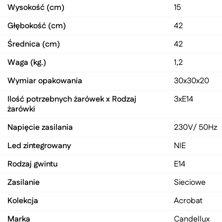
Wysokość (cm)
15
Głębokość (cm)
42
Średnica (cm)
42
Waga (kg.)
1,2
Wymiar opakowania
30x30x20
Ilość potrzebnych żarówek x Rodzaj
3xE14
żarówki
Napięcie zasilania
230V/ 50Hz
Led zintegrowany
NIE
Rodzaj gwintu
E14
Zasilanie
Sieciowe
Kolekcja
Acrobat
Marka
Candellux