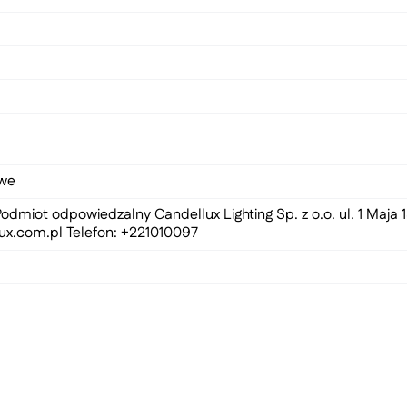
owe
odmiot odpowiedzalny Candellux Lighting Sp. z o.o. ul. 1 Maja
ux.com.pl
Telefon: +221010097