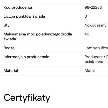
Kod producenta
98-22233
Liczba punktów światła
3
Styl
Nowoczesny
Maksymalna moc pojedynczego źródła
40
światła
Rodzaj
Lampy sufit
Informacja o producencie
Producent / P
bok@candell
Materiał
Metal
Certyfikaty