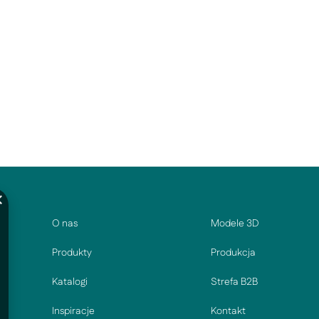
O nas
Modele 3D
Produkty
Produkcja
Katalogi
Strefa B2B
Inspiracje
Kontakt