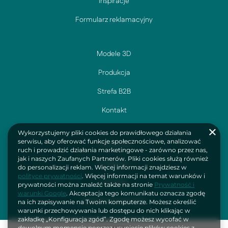
Inspiracje
Formularz reklamacyjny
Modele 3D
Produkcja
Strefa B2B
Kontakt
Wykorzystujemy pliki cookies do prawidłowego działania
serwisu, aby oferować funkcje społecznościowe, analizować
Facebook
ruch i prowadzić działania marketingowe - zarówno przez nas,
jak i naszych Zaufanych Partnerów. Pliki cookies służą również
Instagram
do personalizacji reklam. Więcej informacji znajdziesz w
polityce prywatności
. Więcej informacji na temat warunków i
YouTube
prywatności można znaleźć także na stronie
Prywatność i
warunki Google
. Akceptacja tego komunikatu oznacza zgodę
Polityka prywatności
na ich zapisywanie na Twoim komputerze. Możesz określić
warunki przechowywania lub dostępu do nich klikając w
zakładkę „Konfiguracja zgód”. Zgodę możesz wycofać w
dowolnym momencie poprzez usunięcie plików cookies z