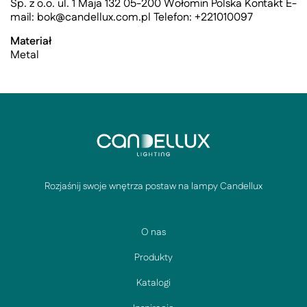
Sp. z o.o. ul. 1 Maja 132 05-200 Wołomin Polska Kontakt E-
mail:
bok@candellux.com.pl
Telefon: +221010097
Materiał
Metal
Rozjaśnij swoje wnętrza postaw na lampy Candellux
O nas
Produkty
Katalogi