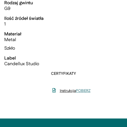
Rodzaj gwintu
G9
Ilość źródeł światła
1
Materiał
Metal
Szkło
Label
Candellux Studio
CERTYFIKATY
Instrukcja
POBIERZ