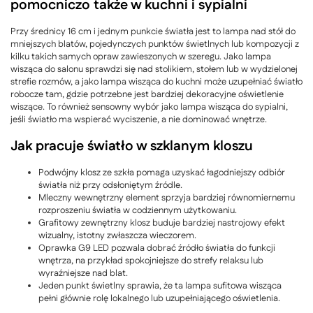
pomocniczo także w kuchni i sypialni
Przy średnicy 16 cm i jednym punkcie światła jest to lampa nad stół do
mniejszych blatów, pojedynczych punktów świetlnych lub kompozycji z
kilku takich samych opraw zawieszonych w szeregu. Jako lampa
wisząca do salonu sprawdzi się nad stolikiem, stołem lub w wydzielonej
strefie rozmów, a jako lampa wisząca do kuchni może uzupełniać światło
robocze tam, gdzie potrzebne jest bardziej dekoracyjne oświetlenie
wiszące. To również sensowny wybór jako lampa wisząca do sypialni,
jeśli światło ma wspierać wyciszenie, a nie dominować wnętrze.
Jak pracuje światło w szklanym kloszu
Podwójny klosz ze szkła pomaga uzyskać łagodniejszy odbiór
światła niż przy odsłoniętym źródle.
Mleczny wewnętrzny element sprzyja bardziej równomiernemu
rozproszeniu światła w codziennym użytkowaniu.
Grafitowy zewnętrzny klosz buduje bardziej nastrojowy efekt
wizualny, istotny zwłaszcza wieczorem.
Oprawka G9 LED pozwala dobrać źródło światła do funkcji
wnętrza, na przykład spokojniejsze do strefy relaksu lub
wyraźniejsze nad blat.
Jeden punkt świetlny sprawia, że ta lampa sufitowa wisząca
pełni głównie rolę lokalnego lub uzupełniającego oświetlenia.