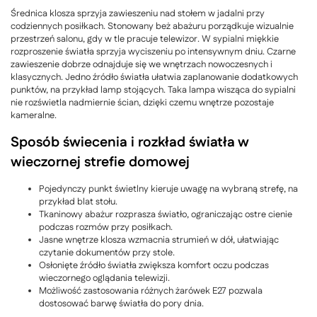
Średnica klosza sprzyja zawieszeniu nad stołem w jadalni przy
codziennych posiłkach. Stonowany beż abażuru porządkuje wizualnie
przestrzeń salonu, gdy w tle pracuje telewizor. W sypialni miękkie
rozproszenie światła sprzyja wyciszeniu po intensywnym dniu. Czarne
zawieszenie dobrze odnajduje się we wnętrzach nowoczesnych i
klasycznych. Jedno źródło światła ułatwia zaplanowanie dodatkowych
punktów, na przykład lamp stojących. Taka lampa wisząca do sypialni
nie rozświetla nadmiernie ścian, dzięki czemu wnętrze pozostaje
kameralne.
Sposób świecenia i rozkład światła w
wieczornej strefie domowej
Pojedynczy punkt świetlny kieruje uwagę na wybraną strefę, na
przykład blat stołu.
Tkaninowy abażur rozprasza światło, ograniczając ostre cienie
podczas rozmów przy posiłkach.
Jasne wnętrze klosza wzmacnia strumień w dół, ułatwiając
czytanie dokumentów przy stole.
Osłonięte źródło światła zwiększa komfort oczu podczas
wieczornego oglądania telewizji.
Możliwość zastosowania różnych żarówek E27 pozwala
dostosować barwę światła do pory dnia.