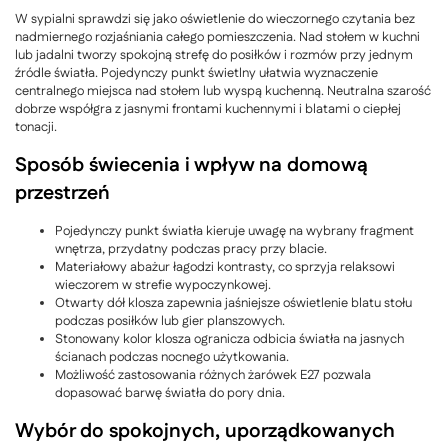
W sypialni sprawdzi się jako oświetlenie do wieczornego czytania bez
nadmiernego rozjaśniania całego pomieszczenia. Nad stołem w kuchni
lub jadalni tworzy spokojną strefę do posiłków i rozmów przy jednym
źródle światła. Pojedynczy punkt świetlny ułatwia wyznaczenie
centralnego miejsca nad stołem lub wyspą kuchenną. Neutralna szarość
dobrze współgra z jasnymi frontami kuchennymi i blatami o ciepłej
tonacji.
Sposób świecenia i wpływ na domową
przestrzeń
Pojedynczy punkt światła kieruje uwagę na wybrany fragment
wnętrza, przydatny podczas pracy przy blacie.
Materiałowy abażur łagodzi kontrasty, co sprzyja relaksowi
wieczorem w strefie wypoczynkowej.
Otwarty dół klosza zapewnia jaśniejsze oświetlenie blatu stołu
podczas posiłków lub gier planszowych.
Stonowany kolor klosza ogranicza odbicia światła na jasnych
ścianach podczas nocnego użytkowania.
Możliwość zastosowania różnych żarówek E27 pozwala
dopasować barwę światła do pory dnia.
Wybór do spokojnych, uporządkowanych