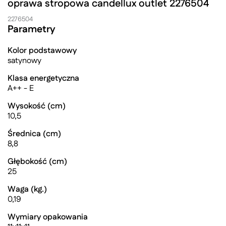
oprawa stropowa candellux outlet 2276504
2276504
Parametry
Kolor podstawowy
satynowy
Klasa energetyczna
A++ - E
Wysokość (cm)
10,5
Średnica (cm)
8,8
Głębokość (cm)
25
Waga (kg.)
0,19
Wymiary opakowania