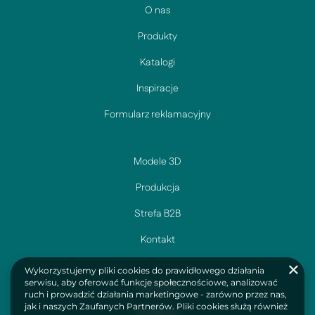
O nas
Produkty
Katalogi
Inspiracje
Formularz reklamacyjny
Modele 3D
Produkcja
Strefa B2B
Kontakt
Wykorzystujemy pliki cookies do prawidłowego działania
serwisu, aby oferować funkcje społecznościowe, analizować
Facebook
ruch i prowadzić działania marketingowe - zarówno przez nas,
jak i naszych Zaufanych Partnerów. Pliki cookies służą również
Instagram