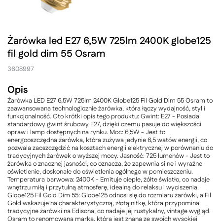
Żarówka led E27 6,5W 725lm 2400K globe125
fil gold dim 55 Osram
3608997
Opis
Żarówka LED E27 6,5W 725lm 2400K Globe125 Fil Gold Dim 55 Osram to
zaawansowana technologicznie żarówka, która łączy wydajność, styl i
funkcjonalność. Oto krótki opis tego produktu: Gwint: E27 - Posiada
standardowy gwint śrubowy E27, dzięki czemu pasuje do większości
opraw i lamp dostępnych na rynku. Moc: 6,5W - Jest to
energooszczędna żarówka, która zużywa jedynie 6,5 watów energii, co
pozwala zaoszczędzić na kosztach energii elektrycznej w porównaniu do
tradycyjnych żarówek o wyższej mocy. Jasność: 725 lumenów - Jest to
żarówka o znacznej jasności, co oznacza, że zapewnia silne i wyraźne
oświetlenie, doskonałe do oświetlenia ogólnego w pomieszczeniu.
Temperatura barwowa: 2400K - Emituje ciepłe, żółte światło, co nadaje
wnętrzu miłą i przytulną atmosferę, idealną do relaksu i wyciszenia.
Globe125 Fil Gold Dim 55: Globe125 odnosi się do rozmiaru żarówki, a Fil
Gold wskazuje na charakterystyczną, złotą nitkę, która przypomina
tradycyjne żarówki na Edisona, co nadaje jej rustykalny, vintage wygląd.
Osram to renomowana marka, która jest znana ze swoich wysokiej