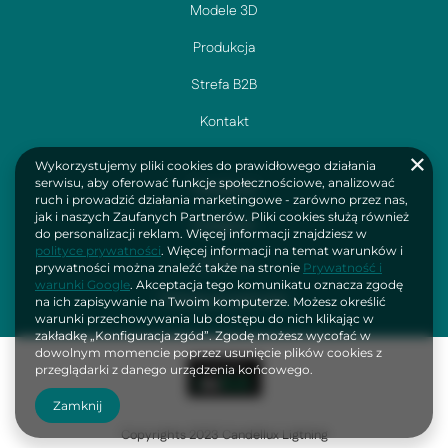
Modele 3D
Produkcja
Strefa B2B
Kontakt
Wykorzystujemy pliki cookies do prawidłowego działania
serwisu, aby oferować funkcje społecznościowe, analizować
Facebook
ruch i prowadzić działania marketingowe - zarówno przez nas,
jak i naszych Zaufanych Partnerów. Pliki cookies służą również
Instagram
do personalizacji reklam. Więcej informacji znajdziesz w
polityce prywatności
. Więcej informacji na temat warunków i
YouTube
prywatności można znaleźć także na stronie
Prywatność i
warunki Google
. Akceptacja tego komunikatu oznacza zgodę
Polityka prywatności
na ich zapisywanie na Twoim komputerze. Możesz określić
warunki przechowywania lub dostępu do nich klikając w
zakładkę „Konfiguracja zgód”. Zgodę możesz wycofać w
dowolnym momencie poprzez usunięcie plików cookies z
przeglądarki z danego urządzenia końcowego.
Zamknij
Copyrights 2023 Candellux Ligtning