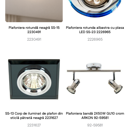
Plafoniera rotundă neagră SS-15
Plafoniera rotunda albastra cu plasa
2230491
LED SS-23 2226965
2230491
2226965
SS-13 Corp de iluminat de plafon din
Plafoniera bandă 2X50W GU10 crom
sticlă pătrată neagră 2231627
ARKON 92-59581
2231627
92-59581