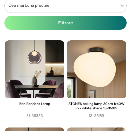
Cea mai bună precizie
Filtrare
Brin Pendant Lamp
STONES ceiling lamp 30cm 1x40W
E27 white shade 13-35189
31-38333
13-35189