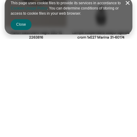
This page uses cookie files to provide its services in accordance to
Cookies Usage Policy
. You can determine conditions of storing or
access to cookie files in your web browser.
Close
Plafon basculant negru SSU-15
Lampă suspendată abajur oglindă
2263816
crom 1xE27 Marina 31-60174
2263816
31-60174
Plafoniera Spiega alamă neagră E27
Spot reglabil negru si cupru E14
abajur transparent 31-09487
2x40W Anica 92-81797
31-09487
92-81797