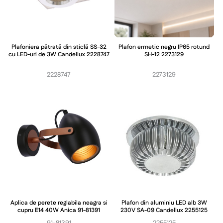
Plafoniera pătrată din sticlă SS-32
Plafon ermetic negru IP65 rotund
cu LED-uri de 3W Candellux 2228747
SH-12 2273129
2228747
2273129
Aplica de perete reglabila neagra si
Plafon din aluminiu LED alb 3W
cupru E14 40W Anica 91-81391
230V SA-09 Candellux 2255125