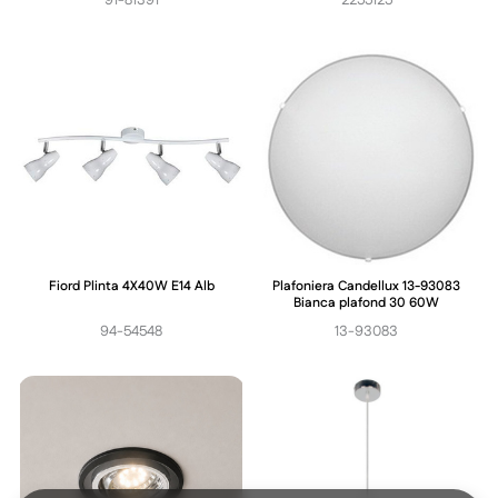
91-81391
2255125
Fiord Plinta 4X40W E14 Alb
Plafoniera Candellux 13-93083
Bianca plafond 30 60W
94-54548
13-93083