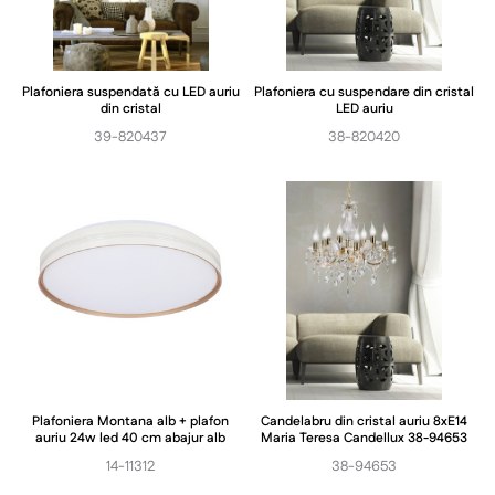
Plafoniera suspendată cu LED auriu
Plafoniera cu suspendare din cristal
din cristal
LED auriu
39-820437
38-820420
Plafoniera Montana alb + plafon
Candelabru din cristal auriu 8xE14
auriu 24w led 40 cm abajur alb
Maria Teresa Candellux 38-94653
14-11312
38-94653