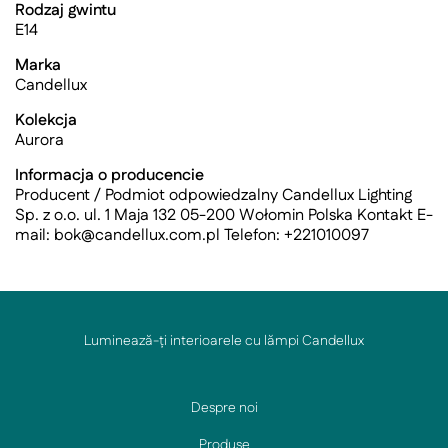
Rodzaj gwintu
E14
Marka
Candellux
Kolekcja
Aurora
Informacja o producencie
Producent / Podmiot odpowiedzalny Candellux Lighting
Sp. z o.o. ul. 1 Maja 132 05-200 Wołomin Polska Kontakt E-
mail:
bok@candellux.com.pl
Telefon: +221010097
Luminează-ți interioarele cu lămpi Candellux
Despre noi
Produse