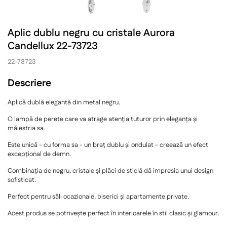
Aplic dublu negru cu cristale Aurora
Candellux 22-73723
22-73723
Descriere
Aplică dublă elegantă din metal negru.
O lampă de perete care va atrage atenția tuturor prin eleganța și
măiestria sa.
Este unică - cu forma sa - un braț dublu și ondulat - creează un efect
excepțional de demn.
Combinația de negru, cristale și plăci de sticlă dă impresia unui design
sofisticat.
Perfect pentru săli ocazionale, biserici și apartamente private.
Acest produs se potrivește perfect în interioarele în stil clasic și glamour.