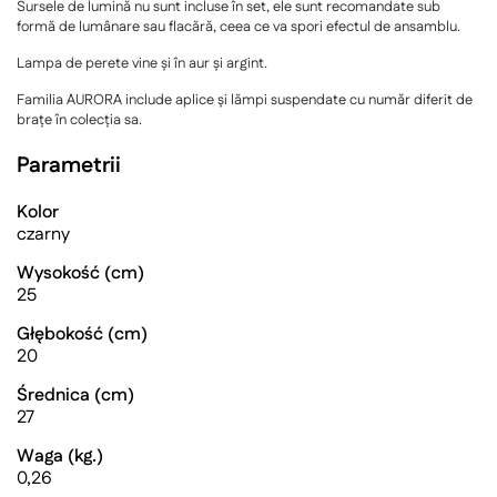
Sursele de lumină nu sunt incluse în set, ele sunt recomandate sub
formă de lumânare sau flacără, ceea ce va spori efectul de ansamblu.
Lampa de perete vine și în aur și argint.
Familia AURORA include aplice și lămpi suspendate cu număr diferit de
brațe în colecția sa.
Parametrii
Kolor
czarny
Wysokość (cm)
25
Głębokość (cm)
20
Średnica (cm)
27
Waga (kg.)
0,26