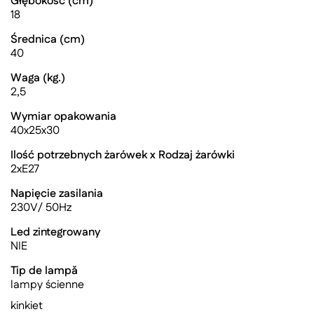
Głębokość (cm)
18
Średnica (cm)
40
Waga (kg.)
2,5
Wymiar opakowania
40x25x30
Ilość potrzebnych żarówek x Rodzaj żarówki
2xE27
Napięcie zasilania
230V/ 50Hz
Led zintegrowany
NIE
Tip de lampă
lampy ścienne
kinkiet