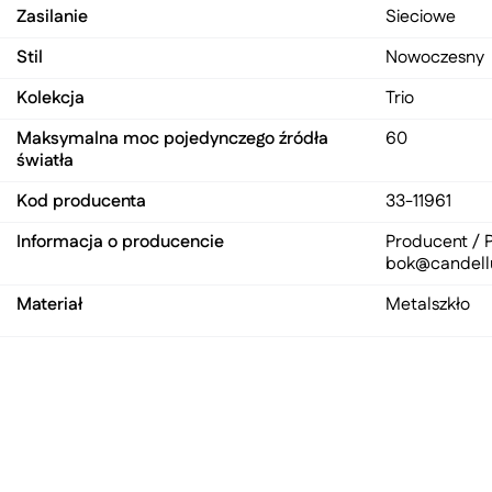
Zasilanie
Sieciowe
Stil
Nowoczesny
Kolekcja
Trio
Maksymalna moc pojedynczego źródła
60
światła
Kod producenta
33-11961
Informacja o producencie
Producent / P
bok@candell
Materiał
Metal
szkło