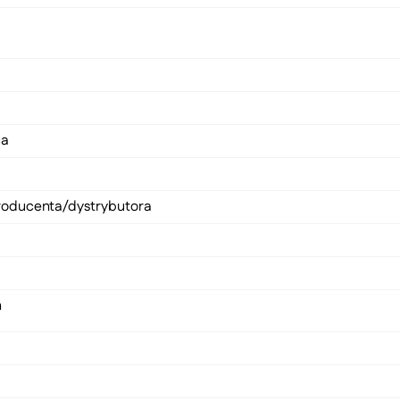
ca
roducenta/dystrybutora
n