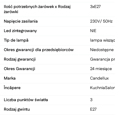
Ilość potrzebnych żarówek x Rodzaj
3xE27
żarówki
Napięcie zasilania
230V/ 50Hz
Led zintegrowany
NIE
Tip de lampă
lampa wiszą
Okres gwarancji dla przedsiębiorców
Niedostępne
Rodzaj gwarancji
Gwarancja p
Okres Gwarancji
24 miesiące
Marka
Candellux
Încăpere
Kuchnia
Salo
Liczba punktów światła
3
Rodzaj gwintu
E27