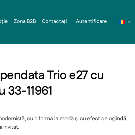
cție
Zona B2B
Contactați
Autentificare
pendata Trio e27 cu
u 33-11961
dernistă, cu o formă la modă și cu efect de oglindă,
 invitat.