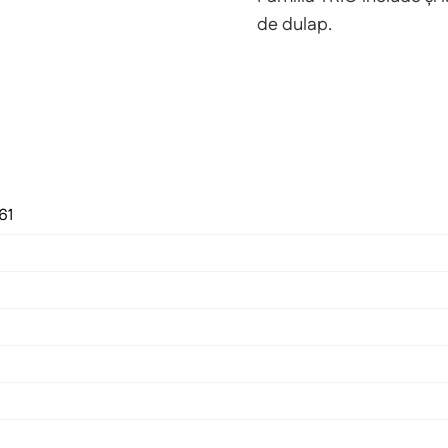
de dulap.
61