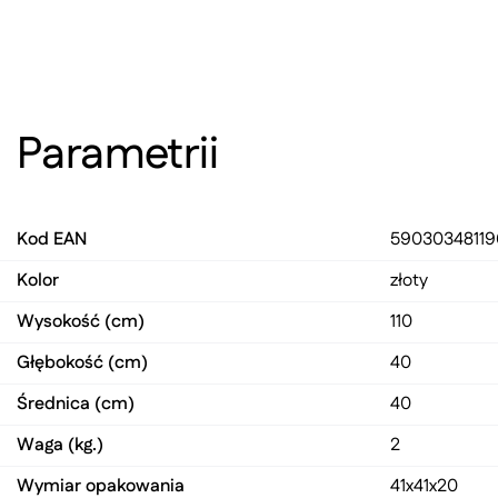
Parametrii
Kod EAN
59030348119
Kolor
złoty
Wysokość (cm)
110
Głębokość (cm)
40
Średnica (cm)
40
Waga (kg.)
2
Wymiar opakowania
41x41x20