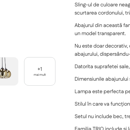
Sling-ul de culoare neagr
scurtarea cordonului, t
Abajurul din această fami
un model transparent.
Nu este doar decorativ, 
abajurului, dispersându-
Datorita suprafetei sale, 
+
1
mai mult
Dimensiunile abajurului s
Lampa este perfecta pent
Stilul în care va funcți
Setul nu include bec, tr
Familia TRIO include și