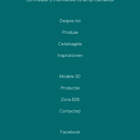
Luminează-ți interioarele cu lămpi Candellux
Despre noi
Produse
Cataloagele
Inspirationen
Modele 3D
Producție
Zona B2B
Contactați
Facebook