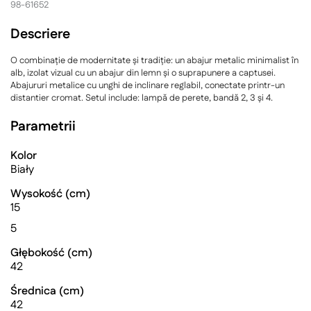
98-61652
Descriere
O combinație de modernitate și tradiție: un abajur metalic minimalist în
alb, izolat vizual cu un abajur din lemn și o suprapunere a captusei.
Abajururi metalice cu unghi de inclinare reglabil, conectate printr-un
distantier cromat. Setul include: lampă de perete, bandă 2, 3 și 4.
Parametrii
Kolor
Biały
Wysokość (cm)
15
5
Głębokość (cm)
42
Średnica (cm)
42