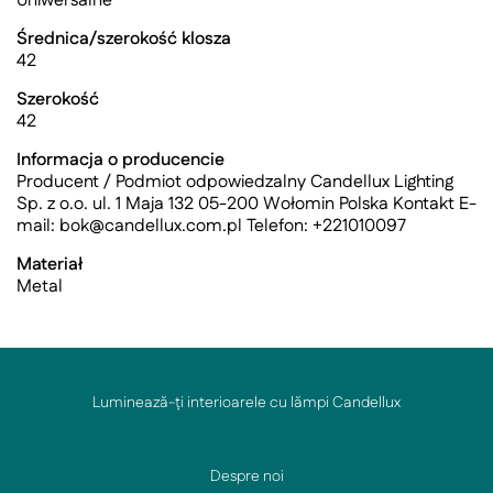
Uniwersalne
Średnica/szerokość klosza
42
Szerokość
42
Informacja o producencie
Producent / Podmiot odpowiedzalny Candellux Lighting
Sp. z o.o. ul. 1 Maja 132 05-200 Wołomin Polska Kontakt E-
mail:
bok@candellux.com.pl
Telefon: +221010097
Materiał
Metal
Luminează-ți interioarele cu lămpi Candellux
Despre noi